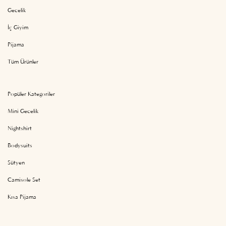
Gecelik
İç Giyim
Pijama
Tüm Ürünler
Popüler Kategoriler
Mini Gecelik
Nightshirt
Bodysuits
Sütyen
Camisole Set
Kısa Pijama