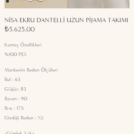
NİSA EKRU DANTELLİ UZUN PİJAMA TAKIMI
₺
5.625,00
Kumaş Özellikleri
%100 PES
Mankenin Beden Ölçüleri
Bel : 63
Göğüs: 83
Basen : 90
Boy : 175
Giydiği Beden : XS
-Gömlek Yaka