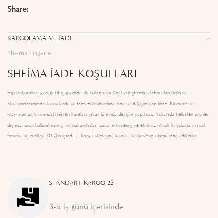
Share:
KARGOLAMA VE İADE
Sheima Lingerie
SHEIMA İADE KOŞULLARI
Hijyen kuralları gereği alt iç giyimde, ilk kullanıcıya özel yapıştırma jelatini olan ürün ve
aksesuarlarımızda, korselerde ve fantezi ürünlerinde iade ve değişim yapılmaz. Bikini alt ve
mayonun ağ kısmındaki hijyen bantları çıkarıldığında değişim yapılmaz. Yukarıda belirtilen ürünler
dışında, ürün kullanılmamış, orjinal ambalajı zarar görmemiş ve eksiksiz olmak koşuluyla orjinal
faturası ile birlikte 30 gün içinde .... Kargo sözleşme kodu ... ile ücretsiz olarak iade edilebilir.
STANDART KARGO 2$
3-5 iş günü içerisinde