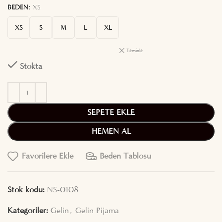
BEDEN
XS
XS
S
M
L
XL
Temizle
Stokta
SEPETE EKLE
HEMEN AL
Favorilere Ekle
Beden Tablosu
Stok kodu:
NS-0108
Kategoriler:
Gelin
,
Gelin Pijama