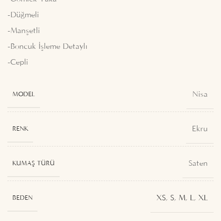
-Düğmeli
-Manşetli
-Boncuk İşleme Detaylı
-Cepli
Nisa
MODEL
Ekru
RENK
Saten
KUMAŞ TÜRÜ
XS
,
S
,
M
,
L
,
XL
BEDEN