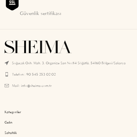
Güvenlik sertifikası
Soğucak Osb. Mah. 3. Organize San No:84 Söğütlü, 54160 Bölgesi/Sakarya
Telefon : 90 545 253 02 02
Mail :
info@sheima.com.tr
Kategoriler
Gelin
Sabahlık