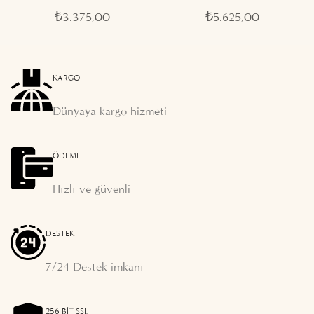
₺
3.375,00
₺
5.625,00
KARGO
Dünyaya kargo hizmeti
ÖDEME
Hızlı ve güvenli
DESTEK
7/24 Destek imkanı
256 BIT SSL