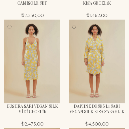
CAMISOLE SET
KISA GECELİK
₺
2.250,00
₺
1.462,00
BUSHRA SARI VEGAN SILK
DAPHNE DESENLİ SARI
MİDİ GECELİK
VEGAN SILK KISA SABAHLIK
₺
2.475,00
₺
4.500,00