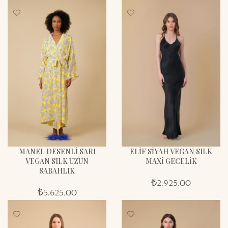
MANEL DESENLİ SARI
ELİF SİYAH VEGAN SILK
VEGAN SILK UZUN
MAXİ GECELİK
SABAHLIK
₺
2.925,00
₺
5.625,00