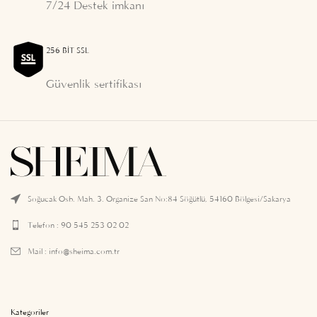
7/24 Destek imkanı
256 BIT SSL
Güvenlik sertifikası
Soğucak Osb. Mah. 3. Organize San No:84 Söğütlü, 54160 Bölgesi/Sakarya
Telefon : 90 545 253 02 02
Mail :
info@sheima.com.tr
Kategoriler