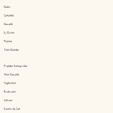
Gelin
Sabahlık
Gecelik
İç Giyim
Pijama
Tüm Ürünler
Popüler Kategoriler
Mini Gecelik
Nightshirt
Bodysuits
Sütyen
Camisole Set