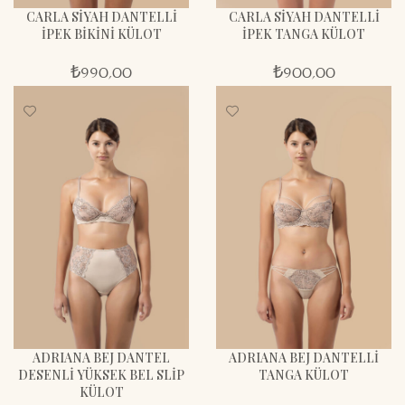
CARLA SIYAH DANTELLI
CARLA SIYAH DANTELLI
İPEK BIKINI KÜLOT
İPEK TANGA KÜLOT
₺
990,00
₺
900,00
ADRIANA BEJ DANTEL
ADRIANA BEJ DANTELLI
DESENLI YÜKSEK BEL SLIP
TANGA KÜLOT
KÜLOT