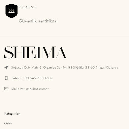
256 BIT SSL
Güvenlik sertifikası
Soğucak Osb. Mah. 3. Organize San No:84 Söğütlü, 54160 Bölgesi/Sakarya
Telefon : 90 545 253 02 02
Mail :
info@sheima.com.tr
Kategoriler
Gelin