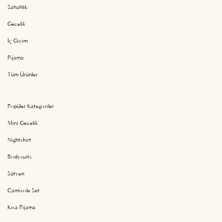
Sabahlık
Gecelik
İç Giyim
Pijama
Tüm Ürünler
Popüler Kategoriler
Mini Gecelik
Nightshirt
Bodysuits
Sütyen
Camisole Set
Kısa Pijama