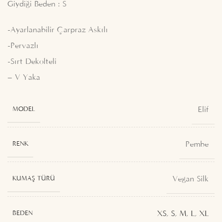
Giydiği Beden : S
-Ayarlanabilir Çarpraz Askılı
-Pervazlı
-Sırt Dekolteli
– V Yaka
Elif
MODEL
Pembe
RENK
Vegan Silk
KUMAŞ TÜRÜ
XS
,
S
,
M
,
L
,
XL
BEDEN