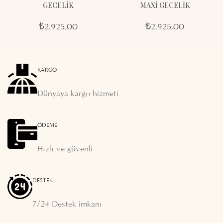
GECELİK
MAXİ GECELİK
₺
2.925,00
₺
2.925,00
KARGO
Dünyaya kargo hizmeti
ÖDEME
Hızlı ve güvenli
DESTEK
7/24 Destek imkanı