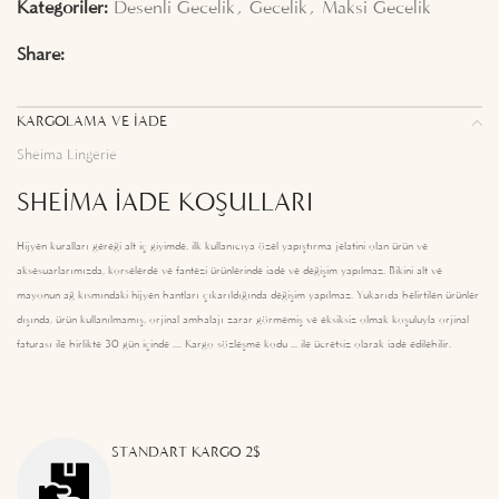
Kategoriler:
Desenli Gecelik
,
Gecelik
,
Maksi Gecelik
Share:
KARGOLAMA VE İADE
Sheima Lingerie
SHEIMA İADE KOŞULLARI
Hijyen kuralları gereği alt iç giyimde, ilk kullanıcıya özel yapıştırma jelatini olan ürün ve
aksesuarlarımızda, korselerde ve fantezi ürünlerinde iade ve değişim yapılmaz. Bikini alt ve
mayonun ağ kısmındaki hijyen bantları çıkarıldığında değişim yapılmaz. Yukarıda belirtilen ürünler
dışında, ürün kullanılmamış, orjinal ambalajı zarar görmemiş ve eksiksiz olmak koşuluyla orjinal
faturası ile birlikte 30 gün içinde .... Kargo sözleşme kodu ... ile ücretsiz olarak iade edilebilir.
STANDART KARGO 2$