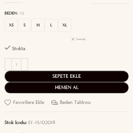
BEDEN
XS
XS
S
M
L
XL
Temizle
Stokta
SEPETE EKLE
HEMEN AL
Favorilere Ekle
Beden Tablosu
Stok kodu:
EF-15/02018