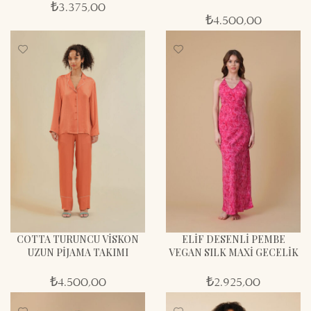
₺
3.375,00
₺
4.500,00
ELİF DESENLİ PEMBE
COTTA TURUNCU VİSKON
VEGAN SILK MAXİ GECELİK
UZUN PİJAMA TAKIMI
₺
2.925,00
₺
4.500,00