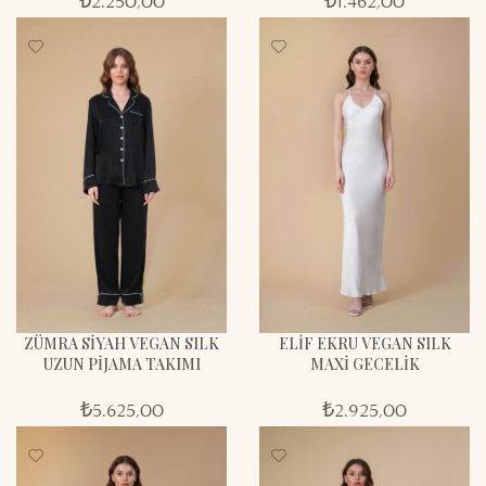
₺
2.250,00
₺
1.462,00
ZÜMRA SİYAH VEGAN SILK
ELİF EKRU VEGAN SILK
UZUN PİJAMA TAKIMI
MAXİ GECELİK
₺
5.625,00
₺
2.925,00