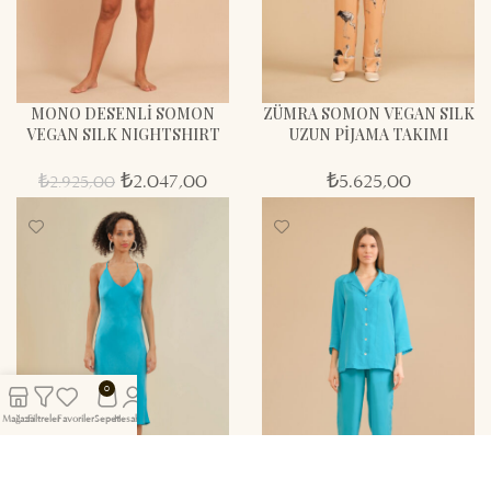
MONO DESENLİ SOMON
ZÜMRA SOMON VEGAN SILK
VEGAN SILK NIGHTSHIRT
UZUN PİJAMA TAKIMI
₺
2.047,00
₺
5.625,00
₺
2.925,00
0
Mağaza
Filtreler
Favoriler
Sepet
Hesabım