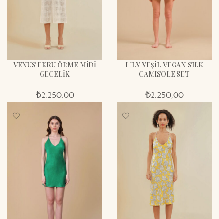
LILY YEŞİL VEGAN SILK
VENUS EKRU ÖRME MİDİ
CAMISOLE SET
GECELİK
₺
2.250,00
₺
2.250,00