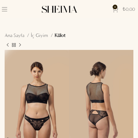
0
₺
0,00
Ana Sayfa
İç Giyim
Külot