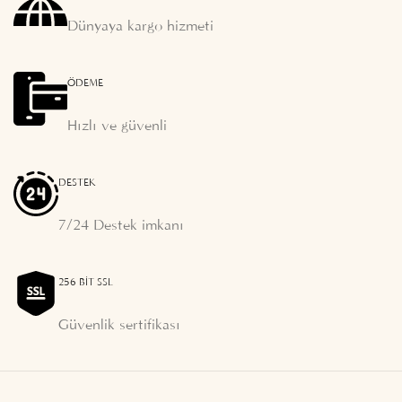
Dünyaya kargo hizmeti
ÖDEME
Hızlı ve güvenli
DESTEK
7/24 Destek imkanı
256 BIT SSL
Güvenlik sertifikası