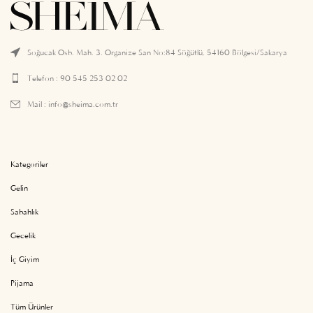
Soğucak Osb. Mah. 3. Organize San No:84 Söğütlü, 54160 Bölgesi/Sakarya
Telefon : 90 545 253 02 02
Mail :
info@sheima.com.tr
Kategoriler
Gelin
Sabahlık
Gecelik
İç Giyim
Pijama
Tüm Ürünler