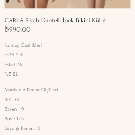
CARLA Siyah Dantelli İpek Bikini Külot
₺
990,00
Kumaş Özellikleri
%35 Silk
%60 PA
%5 EL
Mankenin Beden Ölçüleri
Bel : 61
Basen : 91
Boy : 175
Giydiği Beden : S