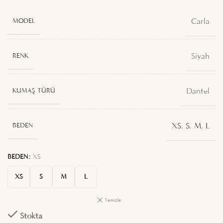
Carla
MODEL
Siyah
RENK
Dantel
KUMAŞ TÜRÜ
XS
,
S
,
M
,
L
BEDEN
BEDEN
XS
XS
S
M
L
Temizle
Stokta