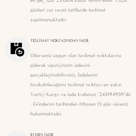
en geç saat 23:00'e kadar teslim edilir. Pazar
günleri ver resmi tatillerde teslimat
yapılmamaktadır.
TESLIMAT NOKTASINDAN İADE
Dilerseniz uygun olan teslimat noktalarına
giderek siparişinizin iadesini
gerçekleştirebilirsiniz. İadelerini
bırakabileceğiniz teslimat noktası en yakın
Yurtiçi Kargo ve iade kodunuz "245194959"dir
. Gönderim tarihinden itibaren 15 gün süreniz
bulunmaktadır.
EVDEN İADE