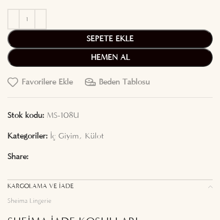
SEPETE EKLE
HEMEN AL
Favorilere Ekle
Beden Tablosu
Stok kodu:
MS-108U
Kategoriler:
İç Giyim
,
Külot
Share:
KARGOLAMA VE İADE
Sheima Lingerie