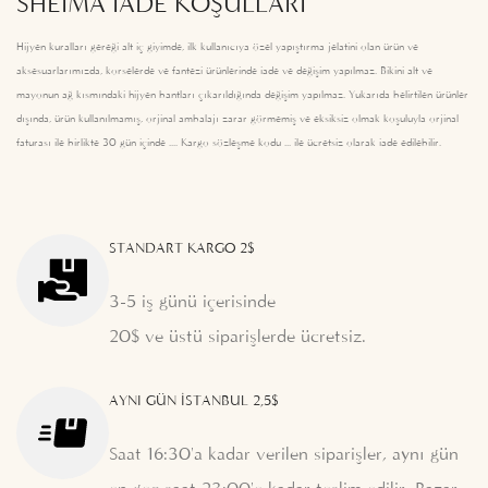
SHEIMA İADE KOŞULLARI
Hijyen kuralları gereği alt iç giyimde, ilk kullanıcıya özel yapıştırma jelatini olan ürün ve
aksesuarlarımızda, korselerde ve fantezi ürünlerinde iade ve değişim yapılmaz. Bikini alt ve
mayonun ağ kısmındaki hijyen bantları çıkarıldığında değişim yapılmaz. Yukarıda belirtilen ürünler
dışında, ürün kullanılmamış, orjinal ambalajı zarar görmemiş ve eksiksiz olmak koşuluyla orjinal
faturası ile birlikte 30 gün içinde .... Kargo sözleşme kodu ... ile ücretsiz olarak iade edilebilir.
STANDART KARGO 2$
3-5 iş günü içerisinde
20$ ve üstü siparişlerde ücretsiz.
AYNI GÜN İSTANBUL 2,5$
Saat 16:30'a kadar verilen siparişler, aynı gün