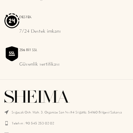
DESTEK
7/24 Destek imkanı
256 BIT SSL
Güvenlik sertifikası
Soğucak Osb. Mah. 3. Organize San No:84 Söğütlü, 54160 Bölgesi/Sakarya
Telefon : 90 545 253 02 02