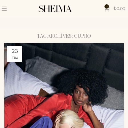
0
₺
0,00
TAG ARCHIVES: CUPRO
23
TEM