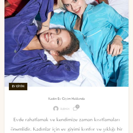
EV GIYIM
Kadın Ev Giyim Hakkında
0
Admin
Evde rahatlamak ve kendimize zaman kısıtlamaları
önemlidir. Kadınlar için ev giyimi konfor ve şıklığı bir