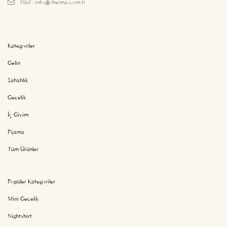
Mail :
info@sheima.com.tr
Kategoriler
Gelin
Sabahlık
Gecelik
İç Giyim
Pijama
Tüm Ürünler
Popüler Kategoriler
Mini Gecelik
Nightshirt