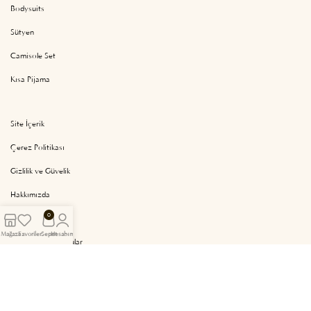
Bodysuits
Sütyen
Camisole Set
Kısa Pijama
Site İçerik
Çerez Politikası
Gizlilik ve Güvelik
Hakkımızda
0
İptal ve İade
Mağaza
Favoriler
Sepet
Hesabım
Sıkça Sorulan Sorular
İletişim & Sosyal Medya
İletişim