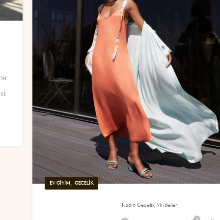
bir
si
,
EV GIYIM
GECELIK
Kadın Gecelik Modelleri
0