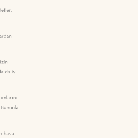
efler.
lardan
izin
a da iyi
kımlarını
r. Bununla
in hava