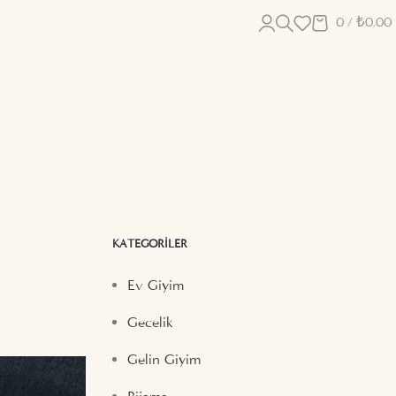
0
/
₺
0,00
KATEGORILER
Ev Giyim
Gecelik
Gelin Giyim