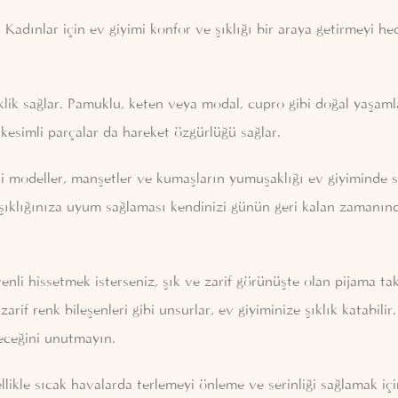
adınlar için ev giyimi konfor ve şıklığı bir araya getirmeyi hed
klik sağlar. Pamuklu, keten veya modal, cupro gibi doğal yaşam
ş kesimli parçalar da hareket özgürlüğü sağlar.
li modeller, manşetler ve kumaşların yumuşaklığı ev giyiminde s
 şıklığınıza uyum sağlaması kendinizi günün geri kalan zamanınd
venli hissetmek isterseniz, şık ve zarif görünüşte olan pijama ta
zarif renk bileşenleri gibi unsurlar, ev giyiminize şıklık katabili
leceğini unutmayın.
likle sıcak havalarda terlemeyi önleme ve serinliği sağlamak iç