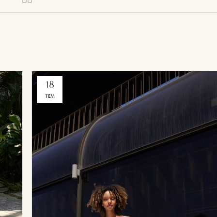
18
TEM