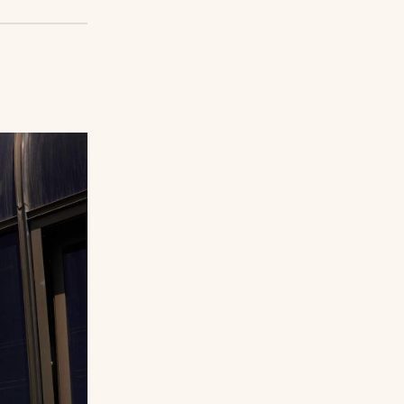
18
TEM