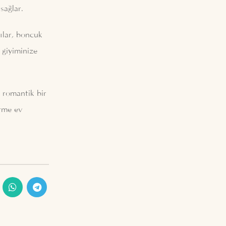
sağlar.
tılar, boncuk
v giyiminize
e romantik bir
irme ev