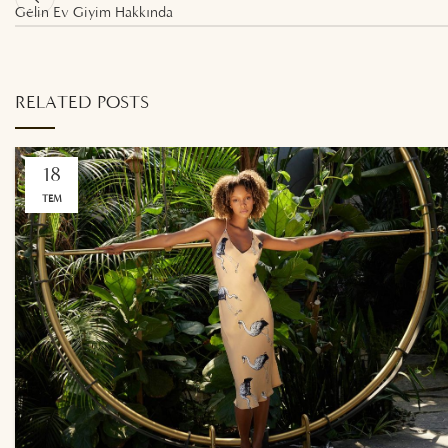
Gelin Ev Giyim Hakkında
RELATED POSTS
18
TEM