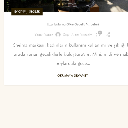
,
EV GIYIM
GECELIK
Uzunluklarına Göre Gecelik Modelleri
0
Yazıyı Yazan
Gogo Ajans Yönetim
Sheima markası, kadınların kullanım kullanımı ve şıklığı 
arada sunan geceliklerle buluşturuyor. Mini, midi ve mak
boylardaki gece...
OKUMAYA DEVAMET