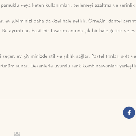
 pamuklu veya keten kullanımları, terlemeyi azaltma ve serinlik 
r, ev giyiminizi daha da özel hale getirir. Örneğin, dantel ayrın
z. Bu ayrıntılar, basit bir tasarım anında şık bir hale getirir ve e
çer, ev giyiminizde stil ve şıklık sağlar. Pastel tonlar, soft v
 görünüm sunar. Desenlerle uyumlu renk kombinasyonları yerleşt