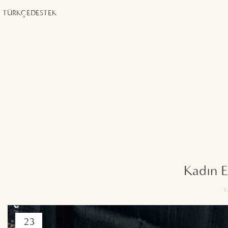
TÜRKÇE
DESTEK
Kadın 
Y
23