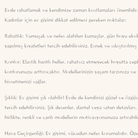
Evde rahatlamak ve kendimize zaman kısıtlamaları önemlidir. K
Kadınlar için ev giyimi dikkat edilmesi gereken noktalar;
Rahatlık: Yumuşak ve nefes alabilen kumaşlar, gün boyu eksi
yapılmış kıyafetleri tercih edebilirsiniz. Esnek ve sıkıştırılmı
Konfor: Elastik bantlı beller, rahatsız etmeyecek boyutta cep
konforunuzu arttırıcaktır. Modellerinizin yaşam tarzınıza ve
hissetmenizi sağlar.
Şıklık: Ev giyimi şık olabilir! Evde de kendinizi güzel ve özgü
tercih edebilirsiniz. Şık desenler, dantel veya saten detayları, 
birlikte, renkli ve canlı modellerin motivasyonunuzu artırabi
Hava Geçirgenliği: Ev giyimi, vücudun nefes korumalıdır. Özel