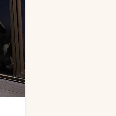
,
EV GIYIM
PIJAMA
Kol Boylarına Göre Pijama Modelleri