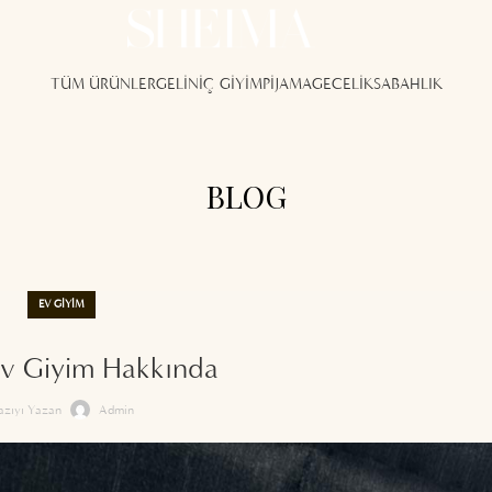
TÜM ÜRÜNLER
GELİN
İÇ GİYİM
PİJAMA
GECELİK
SABAHLIK
BLOG
EV GIYIM
Ev Giyim Hakkında
azıyı Yazan
Admin