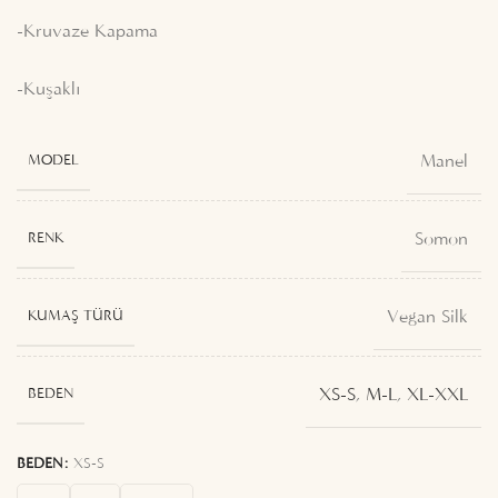
-Kruvaze Kapama
-Kuşaklı
Manel
MODEL
Somon
RENK
Vegan Silk
KUMAŞ TÜRÜ
XS-S
,
M-L
,
XL-XXL
BEDEN
BEDEN
XS-S