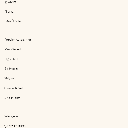
İç Giyim
Pijama
Tüm Ürünler
Popüler Kategoriler
Mini Gecelik
Nightshirt
Bodysuits
Sütyen
Camisole Set
Kısa Pijama
Site İçerik
Çerez Politikası