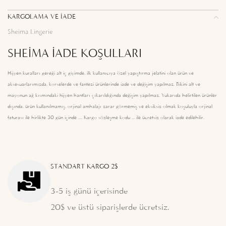
KARGOLAMA VE İADE
Sheima Lingerie
SHEIMA İADE KOŞULLARI
Hijyen kuralları gereği alt iç giyimde, ilk kullanıcıya özel yapıştırma jelatini olan ürün ve
aksesuarlarımızda, korselerde ve fantezi ürünlerinde iade ve değişim yapılmaz. Bikini alt ve
mayonun ağ kısmındaki hijyen bantları çıkarıldığında değişim yapılmaz. Yukarıda belirtilen ürünler
dışında, ürün kullanılmamış, orjinal ambalajı zarar görmemiş ve eksiksiz olmak koşuluyla orjinal
faturası ile birlikte 30 gün içinde .... Kargo sözleşme kodu ... ile ücretsiz olarak iade edilebilir.
STANDART KARGO 2$
3-5 iş günü içerisinde
20$ ve üstü siparişlerde ücretsiz.