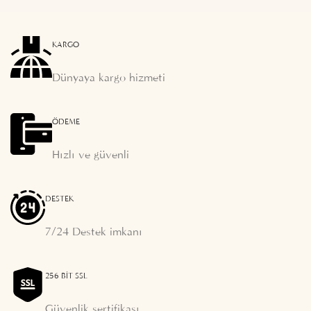
KARGO
Dünyaya kargo hizmeti
ÖDEME
Hızlı ve güvenli
DESTEK
7/24 Destek imkanı
256 BIT SSL
Güvenlik sertifikası