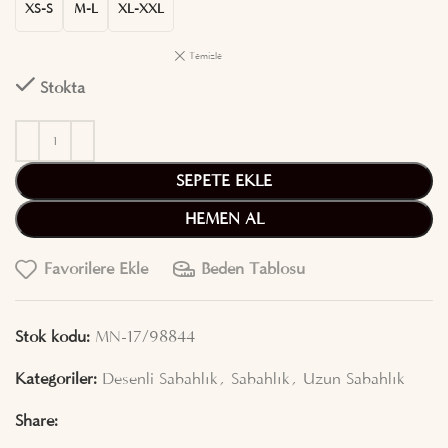
XS-S
M-L
XL-XXL
Temizle
Stokta
SEPETE EKLE
HEMEN AL
Favorilere Ekle
Beden Tablosu
Stok kodu:
MN-17/98844
Kategoriler:
Desenli Sabahlık
,
Sabahlık
,
Uzun Sabahlık
Share: