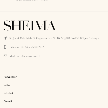
Soğucak Osb. Mah. 3. Organize San No:84 Söğütlü, 54160 Bölgesi/Sakarya
Telefon : 90 545 253 02 02
Mail :
info@sheima.com.tr
Kategoriler
Gelin
Sabahlık
Gecelik