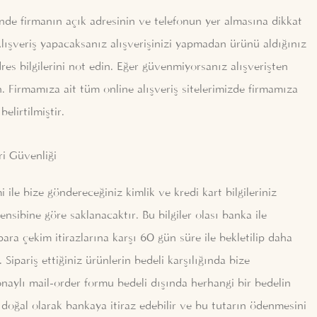
rinde firmanın açık adresinin ve telefonun yer almasına dikkat
Alışveriş yapacaksanız alışverişinizi yapmadan ürünü aldığınız
es bilgilerini not edin. Eğer güvenmiyorsanız alışverişten
n. Firmamıza ait tüm online alışveriş sitelerimizde firmamıza
belirtilmiştir.
ri Güvenliği
 ile bize göndereceğiniz kimlik ve kredi kart bilgileriniz
ensibine göre saklanacaktır. Bu bilgiler olası banka ile
ara çekim itirazlarına karşı 60 gün süre ile bekletilip daha
Sipariş ettiğiniz ürünlerin bedeli karşılığında bize
naylı mail-order formu bedeli dışında herhangi bir bedelin
 doğal olarak bankaya itiraz edebilir ve bu tutarın ödenmesini