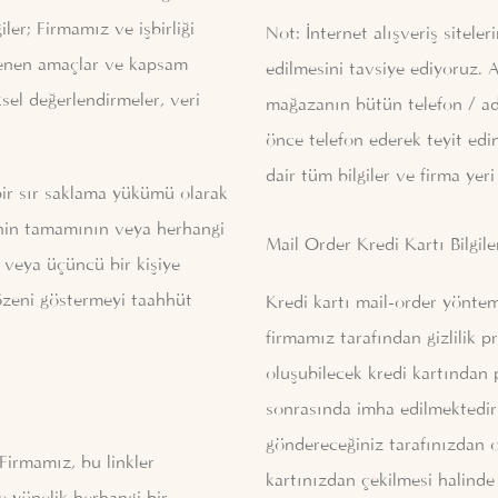
iler; Firmamız ve işbirliği
Not: İnternet alışveriş sitele
irlenen amaçlar ve kapsam
edilmesini tavsiye ediyoruz. 
iksel değerlendirmeler, veri
mağazanın bütün telefon / adr
önce telefon ederek teyit edi
dair tüm bilgiler ve firma yeri 
u bir sır saklama yükümü olarak
ginin tamamının veya herhangi
Mail Order Kredi Kartı Bilgile
 veya üçüncü bir kişiye
 özeni göstermeyi taahhüt
Kredi kartı mail-order yöntemi
firmamız tarafından gizlilik pr
oluşubilecek kredi kartından p
sonrasında imha edilmektedir. 
göndereceğiniz tarafınızdan o
 Firmamız, bu linkler
kartınızdan çekilmesi halinde