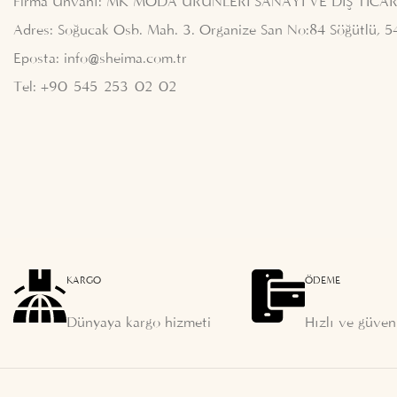
Firma Ünvanı: MK MODA ÜRÜNLERİ SANAYİ VE DIŞ TİCAR
Adres: Soğucak Osb. Mah. 3. Organize San No:84 Söğütlü, 5
Eposta:
info@sheima.com.tr
Tel: +90 545 253 02 02
KARGO
ÖDEME
Dünyaya kargo hizmeti
Hızlı ve güvenl