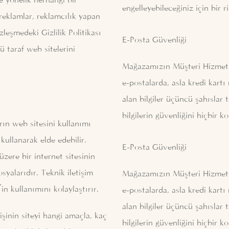
ine yönelik herhangi bir
engelleyebileceğiniz için bir 
reklamlar, reklamcılık yapan
özleşmedeki Gizlilik Politikası
E-Posta Güvenliği
ü taraf web sitelerini
Mağazamızın Müşteri Hizmetleri
e-postalarda, asla kredi kartı
alan bilgiler üçüncü şahıslar 
bilgilerin güvenliğini hiçbir 
rın web sitesini kullanımı
kullanarak elde edebilir.
E-Posta Güvenliği
üzere bir internet sitesinin
syalarıdır. Teknik iletişim
Mağazamızın Müşteri Hizmetleri
in kullanımını kolaylaştırır.
e-postalarda, asla kredi kartı
alan bilgiler üçüncü şahıslar 
kişinin siteyi hangi amaçla, kaç
bilgilerin güvenliğini hiçbir 