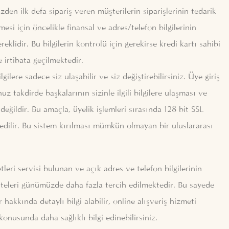
zden ilk defa sipariş veren müşterilerin siparişlerinin tedarik
esi için öncelikle finansal ve adres/telefon bilgilerinin
lidir. Bu bilgilerin kontrolü için gerekirse kredi kartı sahibi
e irtibata geçilmektedir.
ilere sadece siz ulaşabilir ve siz değiştirebilirsiniz. Üye giriş
uz takdirde başkalarının sizinle ilgili bilgilere ulaşması ve
eğildir. Bu amaçla, üyelik işlemleri sırasında 128 bit SSL
 edilir. Bu sistem kırılması mümkün olmayan bir uluslararası
tleri servisi bulunan ve açık adres ve telefon bilgilerinin
ş siteleri günümüzde daha fazla tercih edilmektedir. Bu sayede
hakkında detaylı bilgi alabilir, online alışveriş hizmeti
konusunda daha sağlıklı bilgi edinebilirsiniz.