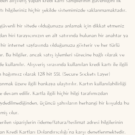
den alışveriş yapan kredi kartı sahiplerinin güvenliğini ilk
tı bilgileriniz hiçbir şekilde sistemimizde saklanmamaktadır.
e güvenli bir sitede olduğunuzu anlamak için dikkat etmeniz
dan biri tarayıcınızın en alt satırında bulunan bir anahtar ya
i bir internet sayfasında olduğunuzu gösterir ve her türlü
ur. Bu bilgiler, ancak satış işlemleri sürecine bağlı olarak ve
 kullanılır. Alışveriş sırasında kullanılan kredi kartı ile ilgili
den bağımsız olarak 128 bit SSL (Secure Sockets Layer)
anmak üzere ilgili bankaya ulaştırılır. Kartın kullanılabilirliği
 devam edilir. Kartla ilgili hiçbir bilgi tarafımızdan
dedilmediğinden, üçüncü şahısların herhangi bir koşulda bu
nmiş olur.
erilen siparişlerin ödeme/fatura/teslimat adresi bilgilerinin
dan Kredi Kartları Dolandırıcılığı’na karşı denetlenmektedir.