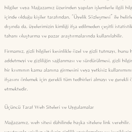
bilgiler veya Mağazamız üzerinden yapılan işlemlerle ilgili bilg
içinde olduğu kişiler tarafından, “Üyelik Sözleşmesi” ile bel
dışında da, üyelerimizin kimliği ifşa edilmeden çeşitli istatist
tabanı oluşturma ve pazar araştırmalarında kullanılabilir.
Firmamız, gizli bilgileri kesinlikle özel ve gizli tutmayı, bun
addetmeyi ve gizliliğin sağlanması ve sürdürülmesi, gizli bil
bir kısmının kamu alanına girmesini veya yetkisiz kullanımını
ifşasını önlemek için gerekli tüm tedbirleri almayı ve gerekli
etmektedir.
Üçüncü Taraf Web Siteleri ve Uygulamalar
Mağazamız, web sitesi dâhilinde başka sitelere link verebilir.