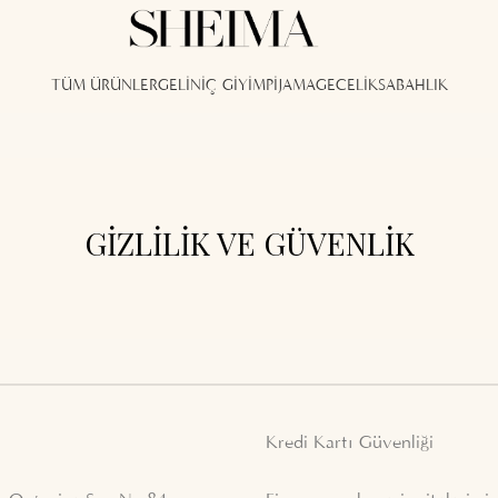
TÜM ÜRÜNLER
GELİN
İÇ GİYİM
PİJAMA
GECELİK
SABAHLIK
GIZLILIK VE GÜVENLIK
Kredi Kartı Güvenliği