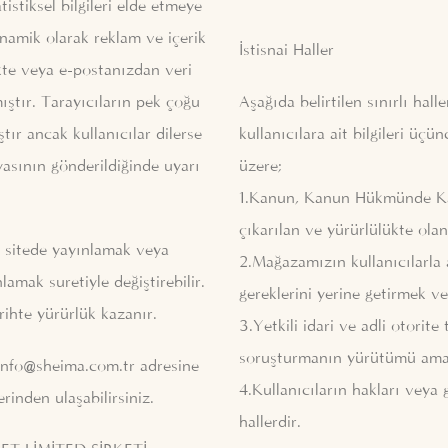
tistiksel bilgileri elde etmeye
inamik olarak reklam ve içerik
İstisnai Haller
ekte veya e-postanızdan veri
ıştır. Tarayıcıların pek çoğu
Aşağıda belirtilen sınırlı hall
tır ancak kullanıcılar dilerse
kullanıcılara ait bilgileri üçü
yasının gönderildiğinde uyarı
üzere;
1.Kanun, Kanun Hükmünde Kara
çıkarılan ve yürürlülükte ola
an sitede yayınlamak veya
2.Mağazamızın kullanıcılarla 
amak suretiyle değiştirebilir.
gereklerini yerine getirmek 
arihte yürürlük kazanır.
3.Yetkili idari ve adli otorit
soruşturmanın yürütümü amacıyl
info@sheima.com.tr
adresine
4.Kullanıcıların hakları veya 
erinden ulaşabilirsiniz.
hallerdir.