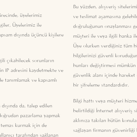
Bu yüzden, alışveriş sitelerimi
recinde, üyelerimiz
ve teslimat aşamasına gelebilm
iler, Üyelerimiz ile
doğruluğunun onaylanması gerek
kapsam dışında üçüncü kişilere
müşteri ile veya ilgili banka il
Üye olurken verdiğiniz tüm bilg
bilgilerinizi güvenli koruduğun
gili çıkabilecek sorunların
bunları değiştirmesi mümkün d
nin IP adresini kaydetmekte ve
güvenlik alanı içinde hareket
ilde tanımlamak ve kapsamlı
bir şifreleme standardıdır.
Bilgi hattı veya müşteri hizme
 dışında da, talep edilen
belirtildiği İnternet alışveri
dan doğrudan pazarlama yapmak
aklınıza takılan bütün konular 
la temas kurmak için de
sağlayan firmanın güvenirliği 
kullanıcı tarafından sağlanan