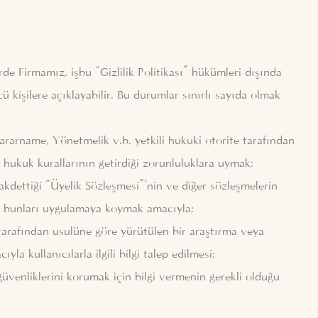
erde Firmamız, işbu “Gizlilik Politikası” hükümleri dışında
ncü kişilere açıklayabilir. Bu durumlar sınırlı sayıda olmak
rname, Yönetmelik v.b. yetkili hukuki otorite tarafından
n hukuk kurallarının getirdiği zorunluluklara uymak;
akdettiği “Üyelik Sözleşmesi”‘nin ve diğer sözleşmelerin
ve bunları uygulamaya koymak amacıyla;
e tarafından usulüne göre yürütülen bir araştırma veya
a kullanıcılarla ilgili bilgi talep edilmesi;
güvenliklerini korumak için bilgi vermenin gerekli olduğu