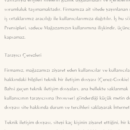
vasıtasıyla erişilen sitelerin gizlilik uygulamaları ve içerikler
sorumluluk taşımamaktadır. Firmamıza ait sitede yayınlanan 
iş ortaklarımız aracılığı ile kullanıcılarımıza dağıtılır. İş bu s
Prensipleri, sadece Mağazamızın kullanımına ilişkindir, üçünc
kapsamaz.
Tarayıcı Çerezleri
Firmamız, mağazamızı ziyaret eden kullanıcılar ve kullanıcıla
hakkındaki bilgileri teknik bir iletişim dosyası (Çerez-Cookie) 
Bahsi geçen teknik iletişim dosyaları, ana bellekte saklanmak 
kullanıcının tarayıcısına (browser) gönderdiği küçük metin do
dosyası site hakkında durum ve tercihleri saklayarak İnternet’
Teknik iletişim dosyası, siteyi kaç kişinin ziyaret ettiğini, bir 