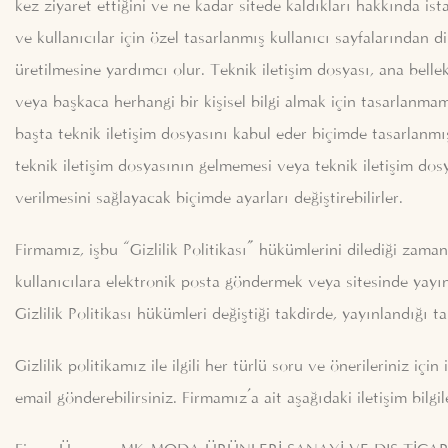
kez ziyaret ettiğini ve ne kadar sitede kaldıkları hakkında ista
ve kullanıcılar için özel tasarlanmış kullanıcı sayfalarından d
üretilmesine yardımcı olur. Teknik iletişim dosyası, ana bell
veya başkaca herhangi bir kişisel bilgi almak için tasarlanmam
başta teknik iletişim dosyasını kabul eder biçimde tasarlanmış
teknik iletişim dosyasının gelmemesi veya teknik iletişim dos
verilmesini sağlayacak biçimde ayarları değiştirebilirler.
Firmamız, işbu “Gizlilik Politikası” hükümlerini dilediği zam
kullanıcılara elektronik posta göndermek veya sitesinde yayınl
Gizlilik Politikası hükümleri değiştiği takdirde, yayınlandığı t
Gizlilik politikamız ile ilgili her türlü soru ve önerileriniz için
email gönderebilirsiniz. Firmamız’a ait aşağıdaki iletişim bilgil