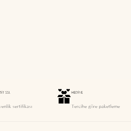
BIT SSL
HEDIYE
enlik sertifikası
Tercihe göre paketleme