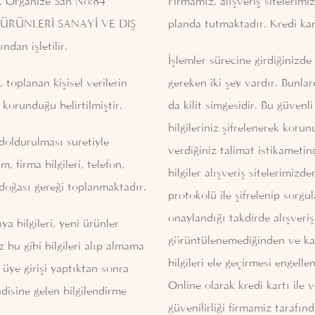
. Organize San No:84
Firmamız, alışveriş sitelerimiz
DA ÜRÜNLERİ SANAYİ VE DIŞ
planda tutmaktadır. Kredi kar
dan işletilir.
İşlemler sürecine girdiğinizd
, toplanan kişisel verilerin
gereken iki şey vardır. Bunlar
 korunduğu belirtilmiştir.
da kilit simgesidir. Bu güvenl
bilgileriniz şifrelenerek korun
doldurulması suretiyle
verdiğiniz talimat istikametinde
im, firma bilgileri, telefon,
bilgiler alışveriş sitelerimiz
 doğası gereği toplanmaktadır.
protokolü ile şifrelenip sorgul
onaylandığı takdirde alışverişe
 bilgileri, yeni ürünler
görüntülenemediğinden ve kay
z bu gibi bilgileri alıp almama
bilgileri ele geçirmesi engelle
üye girişi yaptıktan sonra
Online olarak kredi kartı ile v
ndisine gelen bilgilendirme
güvenilirliği firmamiz tarafın