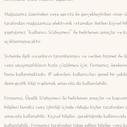
Mağazamız üzerinden veya eposta ile gerçekleştirilen onay sü
tarafından mağazamıza elektronik ortamdan iletilen kişisel bilg
yaptığımız “Kullanıcı Sözleşmesi” ile belirlenen amaçlar ve 
açıklanmayacaktır.
Sistemle ilgili sorunların tanımlanması ve verilen hizmet ile il
veya uyuşmazlıkların hızla çözülmesi için, Firmamız, üyeleri
bunu kullanmaktadır. IP adresleri, kullanıcıları genel bir şek
demografik bilgi toplamak amacıyla da kullanılabilir.
Firmamız, Üyelik Sözleşmesi ile belirlenen amaçlar ve kapsam
bilgileri kendisi veya işbirliği içinde olduğu kişiler tarafın
amacıyla kullanabilir. Kişisel bilgiler, gerektiğinde kullanıcıy
kullanılabilir. Firmamız tarafından talep edilen bilgiler veya 