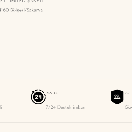
ET LİMİTED ŞİRKETİ
4160 Bölgesi/Sakarya
DESTEK
256 
i
7/24 Destek imkanı
Güv