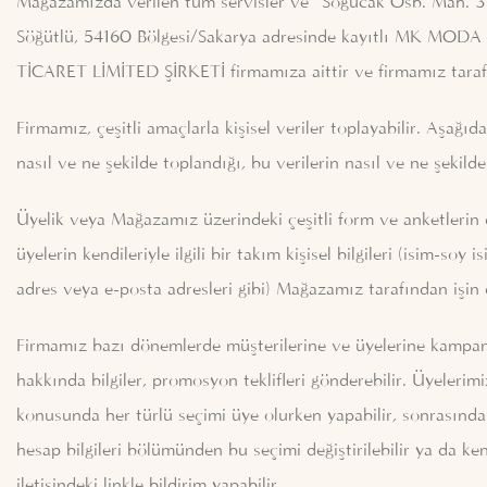
Mağazamızda verilen tüm servisler ve Soğucak Osb. Mah. 3
Söğütlü, 54160 Bölgesi/Sakarya adresinde kayıtlı MK MO
TİCARET LİMİTED ŞİRKETİ firmamıza aittir ve firmamız tarafın
Firmamız, çeşitli amaçlarla kişisel veriler toplayabilir. Aşağıda
nasıl ve ne şekilde toplandığı, bu verilerin nasıl ve ne şekilde
Üyelik veya Mağazamız üzerindeki çeşitli form ve anketlerin 
üyelerin kendileriyle ilgili bir takım kişisel bilgileri (isim-soy is
adres veya e-posta adresleri gibi) Mağazamız tarafından işin
Firmamız bazı dönemlerde müşterilerine ve üyelerine kampanya
hakkında bilgiler, promosyon teklifleri gönderebilir. Üyelerimi
konusunda her türlü seçimi üye olurken yapabilir, sonrasında 
hesap bilgileri bölümünden bu seçimi değiştirilebilir ya da ke
iletisindeki linkle bildirim yapabilir.