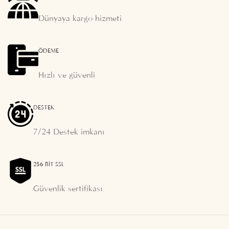
Dünyaya kargo hizmeti
ÖDEME
Hızlı ve güvenli
DESTEK
7/24 Destek imkanı
256 BIT SSL
Güvenlik sertifikası