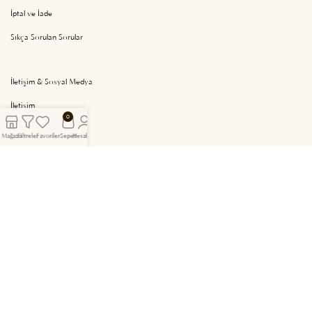
İptal ve İade
Sıkça Sorulan Sorular
İletişim & Sosyal Medya
İletişim
0
Whatsapp Destek
Mağaza
Filtreler
Favoriler
Sepet
Hesabım
Hesabım
Sepetim
Facebook
Instagram
Tasarım & Yazılım ve Arayüz Geliştirme
Gogo Ajans
.
Tarafından Yapılmıştır