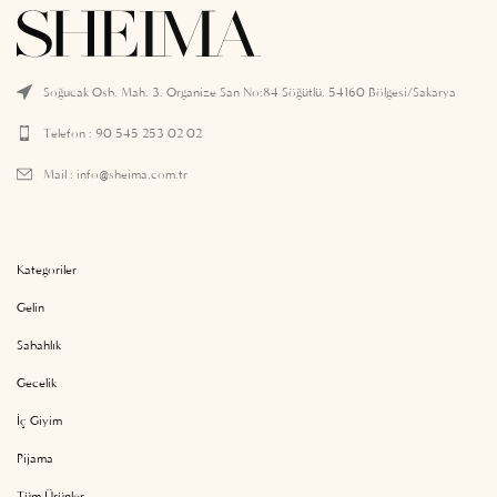
Soğucak Osb. Mah. 3. Organize San No:84 Söğütlü, 54160 Bölgesi/Sakarya
Telefon : 90 545 253 02 02
Mail :
info@sheima.com.tr
Kategoriler
Gelin
Sabahlık
Gecelik
İç Giyim
Pijama
Tüm Ürünler