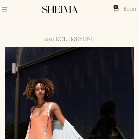
0
₺
0,00
2025 KOLEKSIYONU