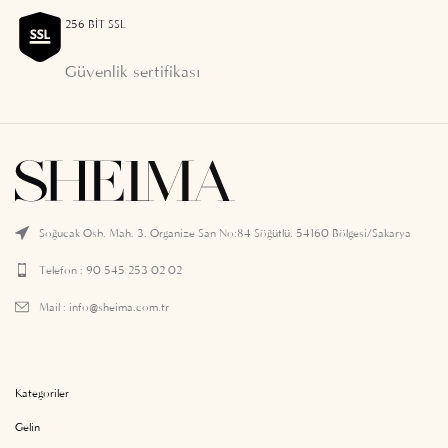
256 BIT SSL
Güvenlik sertifikası
Soğucak Osb. Mah. 3. Organize San No:84 Söğütlü, 54160 Bölgesi/Sakarya
Telefon : 90 545 253 02 02
Mail :
info@sheima.com.tr
Kategoriler
Gelin