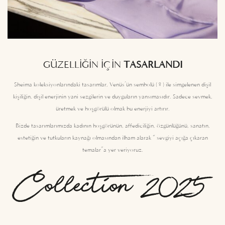
GÜZELLIĞIN IÇIN
TASARLANDI
Sheima koleksiyonlarındaki tasarımlar, Venüs’ün sembolü (♀) ile simgelenen dişil
kişiliğin, dişil enerjinin yani sezgilerin ve duyguların yansımasıdır. Sadece sevmek,
üretmek ve hoşgörülü olmak bu enerjiyi artırır.
Bizde tasarımlarımızda kadının hoşgörünün, affediciliğin, özgünlüğünü, sanatın,
estetiğin ve tutkuların kaynağı olmasından ilham alarak “ sevgiyi açığa çıkaran
temalar”a yer veriyoruz.