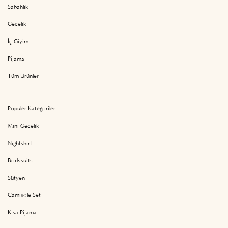
Sabahlık
Gecelik
İç Giyim
Pijama
Tüm Ürünler
Popüler Kategoriler
Mini Gecelik
Nightshirt
Bodysuits
Sütyen
Camisole Set
Kısa Pijama